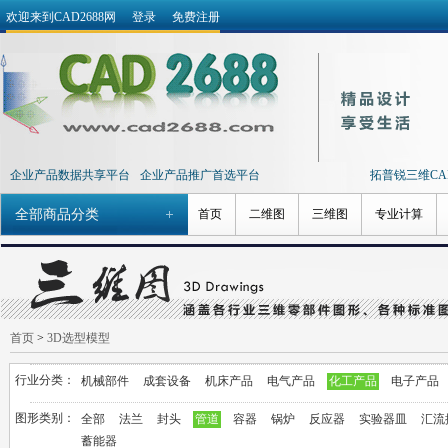
欢迎来到CAD2688网
登录
免费注册
企业产品数据共享平台
企业产品推广首选平台
拓普锐三维CAD 
全部商品分类
首页
二维图
三维图
专业计算
首页
>
3D选型模型
行业分类：
机械部件
成套设备
机床产品
电气产品
化工产品
电子产品
图形类别：
全部
法兰
封头
管道
容器
锅炉
反应器
实验器皿
汇流
蓄能器