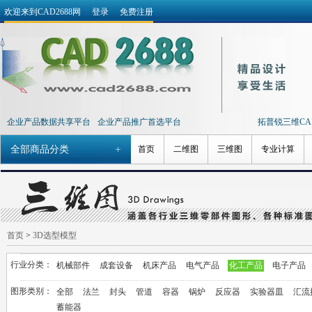
欢迎来到CAD2688网
登录
免费注册
企业产品数据共享平台
企业产品推广首选平台
拓普锐三维CAD 
全部商品分类
首页
二维图
三维图
专业计算
首页
>
3D选型模型
行业分类：
机械部件
成套设备
机床产品
电气产品
化工产品
电子产品
图形类别：
全部
法兰
封头
管道
容器
锅炉
反应器
实验器皿
汇流
蓄能器