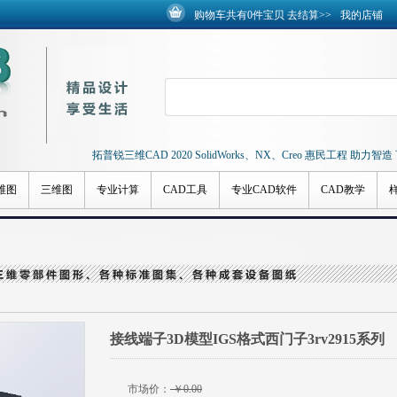
购物车共有
0
件宝贝
去结算>>
我的店铺
拓普锐三维CAD 2020 SolidWorks、NX、Creo 惠民工程 助力智
维图
三维图
专业计算
CAD工具
专业CAD软件
CAD教学
接线端子3D模型IGS格式西门子3rv2915系列
市场价：
￥0.00